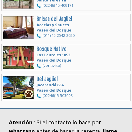
Santa Teresita
(02246) 15-409171
Brisas del Jag
ü
el
Acacias y Sauces
Paseo del Bosque
(011) 15-2542-2020
Bosque Nativo
Los Laureles 1092
Paseo del Bosque
(ver aviso)
Del Jag
ü
el
Jacarandá 634
Paseo del Bosque
(02246)15-503098
Atención
: Si el contacto lo hace por
whatsapp
antes de hacer la reserva,
llame