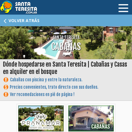
HOME
VOLVER ATRÁS
HOTELES
SANTA TERESITA
CABAÑAS
CABAÑAS
ALQUILERES I
Dónde hospedarse en Santa Teresita | Cabañas y Casas
en alquiler en el bosque
ALQUILERES II
Cabañas con piscina y entre la naturaleza.
INMOBILIARIAS
Precios convenientes, trato directo con sus dueños.
Ver recomedaciones en pié de página !
DÓNDE COMER
ATRACTIVOS