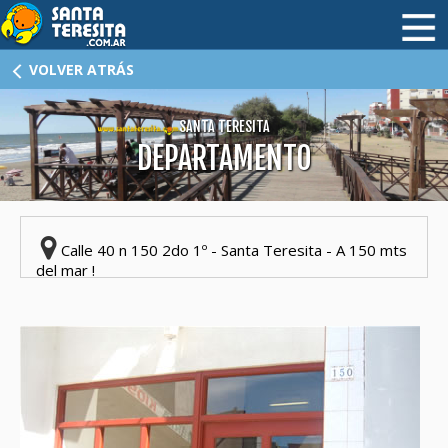
HOME
VOLVER ATRÁS
HOTELES
SANTA TERESITA
DEPARTAMENTO
CABAÑAS
ALQUILERES I
ALQUILERES II
Calle 40 n 150 2do 1º - Santa Teresita - A 150 mts
del mar !
INMOBILIARIAS
DÓNDE COMER
ATRACTIVOS