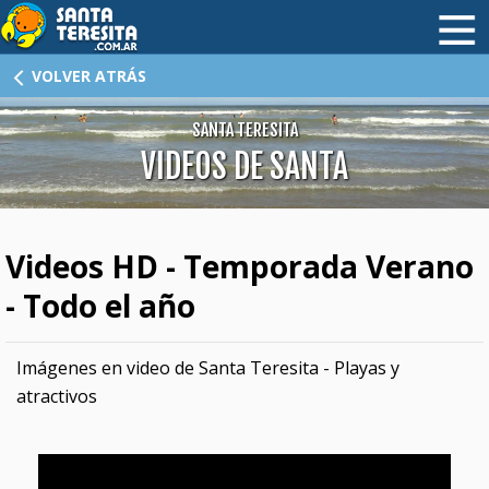
HOME
VOLVER ATRÁS
HOTELES
SANTA TERESITA
VIDEOS DE SANTA
CABAÑAS
ALQUILERES I
Videos HD - Temporada Verano
ALQUILERES II
- Todo el año
INMOBILIARIAS
DÓNDE COMER
Imágenes en video de Santa Teresita - Playas y
atractivos
ATRACTIVOS